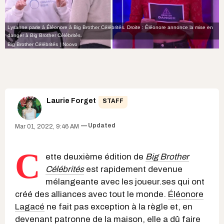
Lysanne parle à Éléonore à Big Brother Célébrités. Droite : Éléonore annonce la mise en
danger à Big Brother Célébrités.
Big Brother Célébrités | Noovo
Laurie Forget
STAFF
Updated
Mar 01, 2022, 9:46 AM
C
ette deuxième édition de
Big Brother
Célébrités
est rapidement devenue
mélangeante avec les joueur.ses qui ont
créé des alliances avec tout le monde.
Éléonore
Lagacé
ne fait pas exception à la règle et, en
devenant patronne de la maison, elle a dû faire