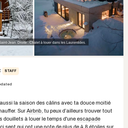
int-Jean. Droite : Chalet à louer dans les Laurentides.
t
STAFF
pdated
t aussi la saison des câlins avec ta douce moitié
hauffer. Sur
Airbnb
, tu peux d’ailleurs trouver tout
ds douillets à louer le temps d'une
escapade
ci sept qui ont une note de plus de 4.8 étoiles sur