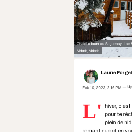
Chalet à louer au Saguenay–Lac-Sa
Airbnb
,
Airbnb
Laurie Forge
U
Feb 10, 2023, 3:16 PM
L'
hiver, c'es
pour te réc
plein de ni
romantique
et en voi