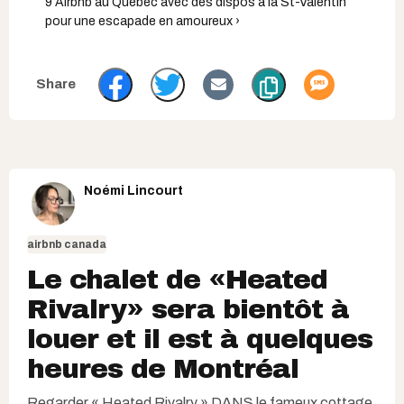
9 Airbnb au Québec avec des dispos à la St-Valentin
pour une escapade en amoureux ›
Noémi Lincourt
airbnb canada
Le chalet de «Heated
Rivalry» sera bientôt à
louer et il est à quelques
heures de Montréal
Regarder « Heated Rivalry » DANS le fameux cottage