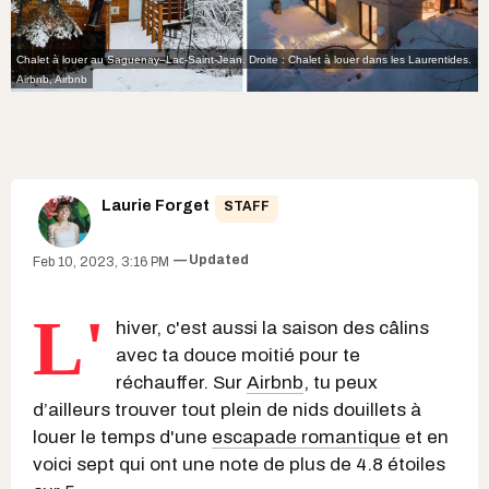
Chalet à louer au Saguenay–Lac-Saint-Jean. Droite : Chalet à louer dans les Laurentides.
Airbnb
,
Airbnb
Laurie Forget
STAFF
Updated
Feb 10, 2023, 3:16 PM
L'
hiver, c'est aussi la saison des câlins
avec ta douce moitié pour te
réchauffer. Sur
Airbnb
, tu peux
d’ailleurs trouver tout plein de nids douillets à
louer le temps d'une
escapade romantique
et en
voici sept qui ont une note de plus de 4.8 étoiles