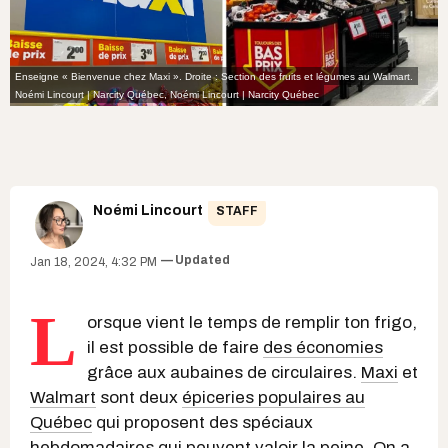
Enseigne « Bienvenue chez Maxi ». Droite : Section des fruits et légumes au Walmart.
Noémi Lincourt | Narcity Québec
,
Noémi Lincourt | Narcity Québec
Noémi Lincourt
STAFF
Updated
Jan 18, 2024, 4:32 PM
L
orsque vient le temps de remplir ton frigo,
il est possible de faire
des économies
grâce aux aubaines de circulaires.
Maxi
et
Walmart
sont deux
épiceries populaires au
Québec
qui proposent des spéciaux
hebdomadaires qui peuvent valoir la peine. On a