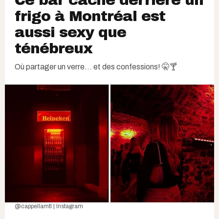
frigo à Montréal est
aussi sexy que
ténébreux
Où partager un verre... et des confessions! 🤫🍸
@cappellamtl | Instagram