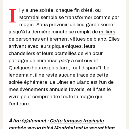
I
l y a une soirée, chaque fin d'été, où
Montréal
semble se transformer comme par
magie. Sans prévenir, un lieu gardé secret
jusqu'à la dernière minute se remplit de
milliers
de personnes entièrement vêtues de blanc
. Elles
arrivent avec leurs pique-niques, leurs
chandeliers et leurs bouteilles de vin pour
partager un immense
party
à ciel ouvert.
Quelques heures plus tard, tout disparaît. Le
lendemain, il ne reste aucune trace de cette
soirée éphémère. Le
Dîner en Blanc
est l'un de
mes événements annuels favoris, et il faut le
vivre pour comprendre toute la magie qui
l'entoure.
À lire également :
Cette terrasse tropicale
cachée sur un toit à Montréal est le secret bien