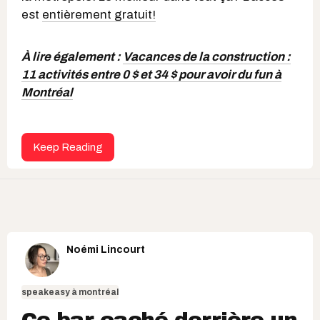
est
entièrement gratuit!
À lire également :
Vacances de la construction :
11 activités entre 0 $ et 34 $ pour avoir du fun à
Montréal
Keep Reading
Noémi Lincourt
speakeasy à montréal
Ce bar caché derrière un