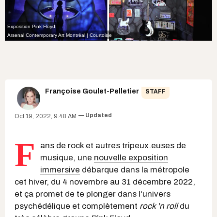
Exposition Pink Floyd.
Arsenal Contemporary Art Montréal | Courtoisie
Françoise Goulet-Pelletier
STAFF
Updated
Oct 19, 2022, 9:48 AM
F
ans de rock et autres tripeux.euses de
musique, une
nouvelle exposition
immersive
débarque dans la métropole
cet hiver, du 4 novembre au 31 décembre 2022,
et ça promet de te plonger dans l'univers
psychédélique et complètement
rock 'n roll
du