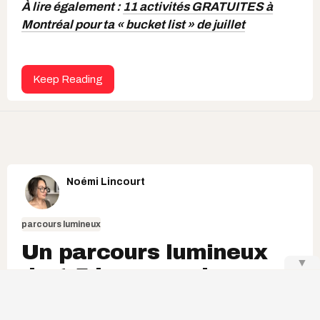
À lire également :
11 activités GRATUITES à
Montréal pour ta « bucket list » de juillet
Keep Reading
Noémi Lincourt
parcours lumineux
Un parcours lumineux
▼
de 1,5 km avec des
dinosaures et un