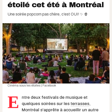
étoilé cet été à Montréal
Une soirée popcorn pas chère, c’est OUI! ✨ 🍿
Cinéma sous les étoiles | Facebook
E
ntre deux festivals de musique et
quelques soirées sur les
terrasses
,
Montréal
s'apprête à accueillir un autre