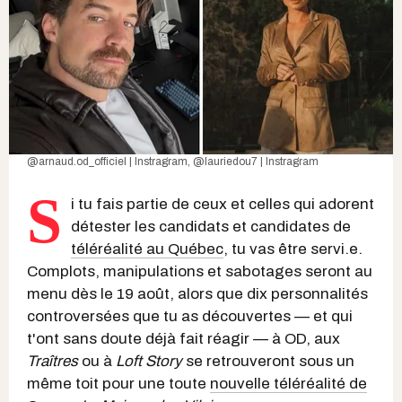
@arnaud.od_officiel | Instragra
m,
@lauriedou7 | Instragram
S
i tu fais partie de ceux et celles qui adorent
détester les candidats et candidates de
téléréalité au Québec
, tu vas être servi.e.
Complots, manipulations et sabotages seront au
menu dès le 19 août, alors que dix personnalités
controversées que tu as découvertes — et qui
t'ont sans doute déjà fait réagir — à OD, aux
Traîtres
ou à
Loft Story
se retrouveront sous un
même toit pour une toute
nouvelle téléréalité de