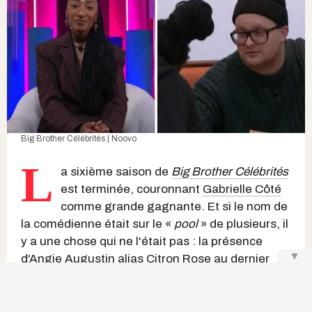
Big Brother Célébrités | Noovo
L
a sixième saison de
Big Brother Célébrités
est terminée, couronnant
Gabrielle Côté
comme grande gagnante. Et si le nom de
la comédienne était sur le «
pool
» de plusieurs, il
y a une chose qui ne l'était pas : la présence
▼
d'
Angie Augustin alias Citron Rose
au dernier
challenge
pour accéder à la grande finale. Elle a
survécu à neuf blocs. Neuf. Et pourtant, certains
ont encore du mal à lui accorder le crédit qu'elle