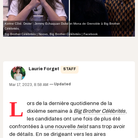
Korine Côté. Droite : Jemmy Echaquan Dubé et Mona de Grenoble à Big Brother
Célébrités.
Big Brother Célébrités | Noovo
,
Big Brother Célébrités | Facebook
Laurie Forget
STAFF
Updated
Mar 17, 2023, 8:58 AM
L
ors de la dernière quotidienne de la
dixième semaine à
Big Brother Célébrités
,
les candidates ont une fois de plus été
confrontées à
une nouvelle
twist
sans trop avoir
de détails. En se dirigeant vers les aires