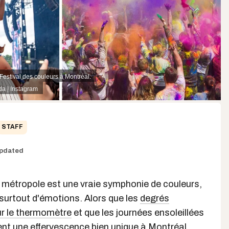
 Festival des couleurs à Montréal.
a | Instagram
STAFF
pdated
a métropole est une vraie symphonie de couleurs,
surtout d'émotions. Alors que les
degrés
r le thermomètre
et que les journées ensoleillées
ent une effervescence bien unique à Montréal