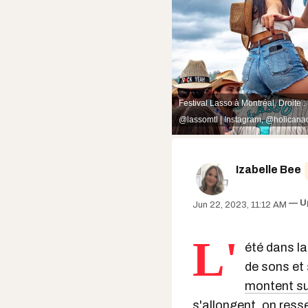
Festival Lasso à Montréal. Droite :
@
lassomtl | Instagram
,
@holicanad
Izabelle Bee
U
Jun 22, 2023, 11:12 AM
L'
été dans l
de sons et 
montent su
s'allongent, on ress