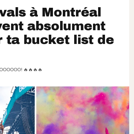
ivals à Montréal
vent absolument
r ta bucket list de
? GOOOOOO! 🔥🔥🔥🔥