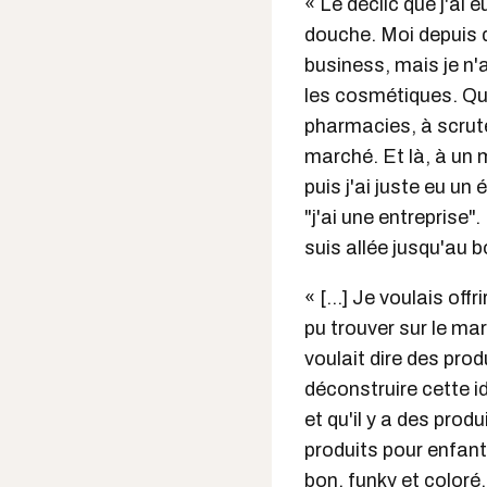
« Le déclic que j'ai 
douche. Moi depuis qu
business, mais je n'
les cosmétiques. Qua
pharmacies, à scruter
marché. Et là, à un
puis j'ai juste eu un 
"j'ai une entreprise".
suis allée jusqu'au b
« [...] Je voulais of
pu trouver sur le marc
voulait dire des prod
déconstruire cette i
et qu'il y a des pro
produits pour enfants
bon, funky et coloré