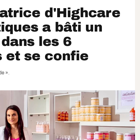
atrice d'Highcare
ques a bâti un
dans les 6
s et se confie
de ».