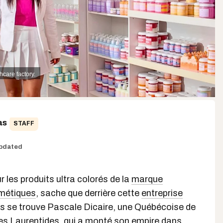
hcare factory.
as
STAFF
pdated
r les produits ultra colorés de la
marque
métiques
, sache que derrière cette
entreprise
s se trouve Pascale Dicaire, une Québécoise de
les Laurentides, qui a monté son empire dans