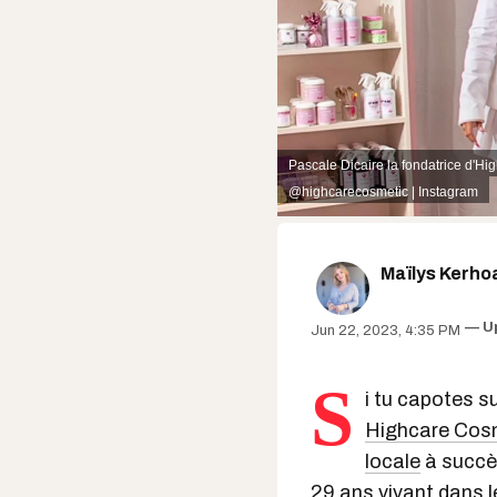
Pascale Dicaire la fondatrice d'Hig
@highcarecosmetic | Instagram
Maïlys Kerho
U
Jun 22, 2023, 4:35 PM
S
i tu capotes su
Highcare Cos
locale
à succè
29 ans vivant dans 