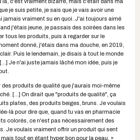
eu là, c'est vraiment bizarre, mais c'était dans ma
e je suis petite, je sais que je vais avoir une
ai jamais vraiment su en quoi. J'ai toujours aimé
nd j'étais jeune, je passais des soirées dans les
 tous les produits, puis à regarder sur le
 moment donné, j'étais dans ma douche, en 2019,
éclair. Puis le lendemain, je disais à tout le monde
 [...] Je n'ai juste jamais lâché mon idée, puis je
out.
frir des produits de qualité que j'aurais moi-même
hé. [...] On dirait que "produits de qualité", ça
uits plates, des produits beiges, bruns. Je voulais
dée-là pour dire que, quand tu vas en pharmacie
duits colorés, ce n'est pas nécessairement des
. Je voulais vraiment offrir un produit qui sent
, mais tout en étant hyper bon pour la peau. »