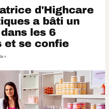
atrice d'Highcare
ques a bâti un
dans les 6
s et se confie
de ».