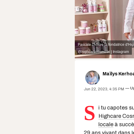
Pascale Dicaire la fondatrice d'Hig
@highcarecosmetic | Instagram
Maïlys Kerho
U
Jun 22, 2023, 4:35 PM
S
i tu capotes su
Highcare Cos
locale
à succè
29 ans vivant dans 