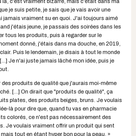
eu là, c'est vraiment bizarre, mais c'était dans ma
e je suis petite, je sais que je vais avoir une
ai jamais vraiment su en quoi. J'ai toujours aimé
nd j'étais jeune, je passais des soirées dans les
 tous les produits, puis à regarder sur le
 moment donné, j'étais dans ma douche, en 2019,
éclair. Puis le lendemain, je disais à tout le monde
 [...] Je n'ai juste jamais lâché mon idée, puis je
out.
frir des produits de qualité que j'aurais moi-même
hé. [...] On dirait que "produits de qualité", ça
uits plates, des produits beiges, bruns. Je voulais
dée-là pour dire que, quand tu vas en pharmacie
duits colorés, ce n'est pas nécessairement des
. Je voulais vraiment offrir un produit qui sent
, mais tout en étant hyper bon pour la peau. »