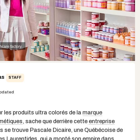
hcare factory.
as
STAFF
pdated
r les produits ultra colorés de la
marque
métiques
, sache que derrière cette
entreprise
s se trouve Pascale Dicaire, une Québécoise de
les Laurentides, qui a monté son empire dans