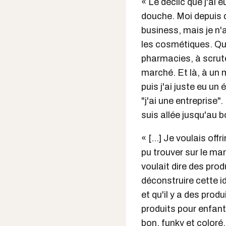
« Le déclic que j'ai 
douche. Moi depuis qu
business, mais je n'
les cosmétiques. Qua
pharmacies, à scruter
marché. Et là, à un
puis j'ai juste eu un 
"j'ai une entreprise".
suis allée jusqu'au b
« [...] Je voulais of
pu trouver sur le marc
voulait dire des prod
déconstruire cette i
et qu'il y a des pro
produits pour enfants
bon, funky et coloré