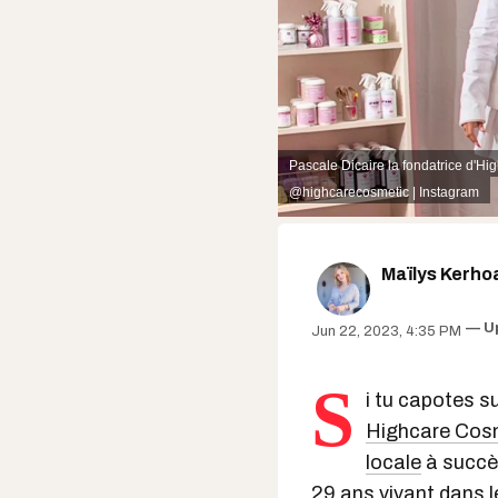
Pascale Dicaire la fondatrice d'Hig
@highcarecosmetic | Instagram
Maïlys Kerho
U
Jun 22, 2023, 4:35 PM
S
i tu capotes su
Highcare Cos
locale
à succè
29 ans vivant dans 