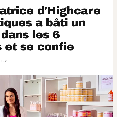
atrice d'Highcare
ques a bâti un
dans les 6
s et se confie
de ».