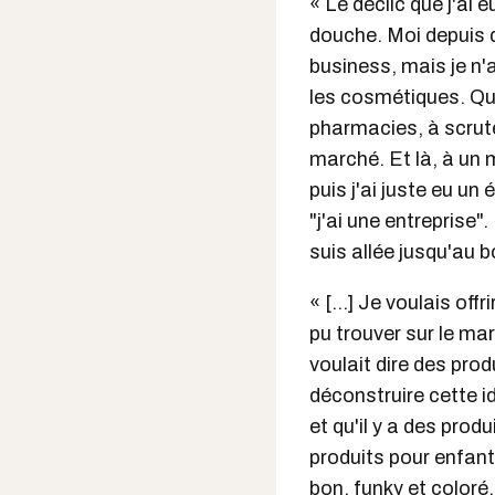
« Le déclic que j'ai 
douche. Moi depuis qu
business, mais je n'
les cosmétiques. Qua
pharmacies, à scruter
marché. Et là, à un
puis j'ai juste eu un 
"j'ai une entreprise".
suis allée jusqu'au b
« [...] Je voulais of
pu trouver sur le marc
voulait dire des prod
déconstruire cette i
et qu'il y a des pro
produits pour enfants
bon, funky et coloré