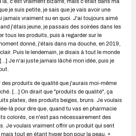
eu là, c'est vraiment bizarre, mais c'était dans ma
e je suis petite, je sais que je vais avoir une
ai jamais vraiment su en quoi. J'ai toujours aimé
nd j'étais jeune, je passais des soirées dans les
 tous les produits, puis à regarder sur le
 moment donné, j'étais dans ma douche, en 2019,
éclair. Puis le lendemain, je disais à tout le monde
 [...] Je n'ai juste jamais lâché mon idée, puis je
out.
frir des produits de qualité que j'aurais moi-même
hé. [...] On dirait que "produits de qualité", ça
uits plates, des produits beiges, bruns. Je voulais
dée-là pour dire que, quand tu vas en pharmacie
duits colorés, ce n'est pas nécessairement des
. Je voulais vraiment offrir un produit qui sent
, mais tout en étant hyper bon pour la peau. »