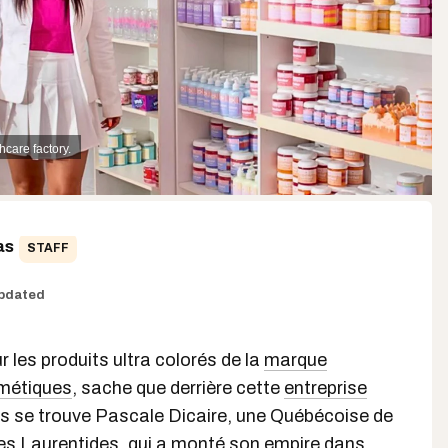
hcare factory.
as
STAFF
pdated
r les produits ultra colorés de la
marque
métiques
, sache que derrière cette
entreprise
s se trouve Pascale Dicaire, une Québécoise de
les Laurentides, qui a monté son empire dans