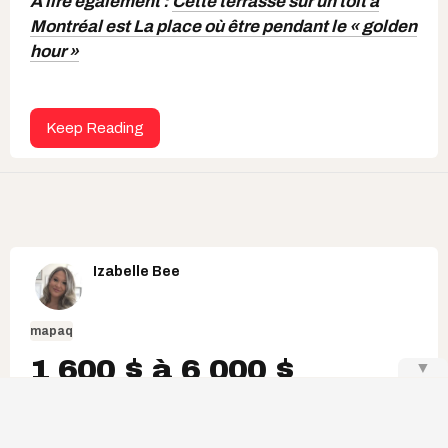
À lire également :
Cette terrasse sur un toit à
Montréal est La place où être pendant le « golden
hour »
Keep Reading
Izabelle Bee
mapaq
1 600 $ à 6 000 $
▼
d'amendes du MAPAQ
pour ces 6 marchés,