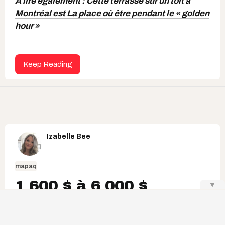
À lire également :
Cette terrasse sur un toit à
Montréal est La place où être pendant le « golden
hour »
Keep Reading
Izabelle Bee
mapaq
1 600 $ à 6 000 $
▼
d'amendes du MAPAQ
pour ces 6 marchés,