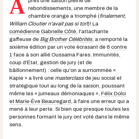
A
près une saison pleine de
rebondissements, une membre de la
chambre orange a triomphé (
finalement,
William Cloutier n'avait pas si tort
)! La
comédienne Gabrielle Côté
, l'attachante
gaffeuse de
Big Brother Célébrités
, a remporté la
sixième édition par un vote écrasant de
6 contre
1
face à son allié Oussama Fares. Immunités,
coup d'État, gestion de jury (et de
bâillonnement) : celle qu'on a surnommée «
Kapie » a livré une
masterclass
de jeu social et
stratégique tout au long de la saison, poussant
même les « jumeaux démoniaques »,
Félix Dolci
et Marie-Ève Beauregard
, à faire une erreur qui a
mené à leur perte. Si bien que presque toutes les
personnes formant le jury ont voté dans le même
sens.