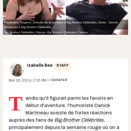
Frédérique Turgeon, évincée de la semaine à Big Brother Célébrités. Droite : Danick
Martineau à Big Brother Célébrités.
Big Brother Célébrités | Noovo
,
Big Brother Célébrités | Noovo
Izabelle Bee
STAFF
Updated
Mar 26, 2024, 2:25 PM
T
andis qu'il figurait parmi les favoris en
début d'aventure, l'humoriste
Danick
Martineau
suscite de fortes réactions
auprès des fans de
Big Brother Célébrités
,
principalement depuis la
semaine rouge
où on a