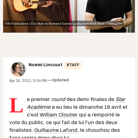
TVA Publications | Éric Myre et Bertrand Exertier
guillaumelafond.music | Instagram
Noémi Lincourt
STAFF
Updated
Apr 19, 2021, 5:34 PM
L
e premier
round
des demi-finales de
Star
Académie
a eu lieu le dimanche 18 avril et
c'est
William Cloutier
qui a remporté le
vote du public, ce qui fait de lui l'un des deux
finalistes.
Guillaume Lafond
, le chouchou des
fans rentre donc chez lui.