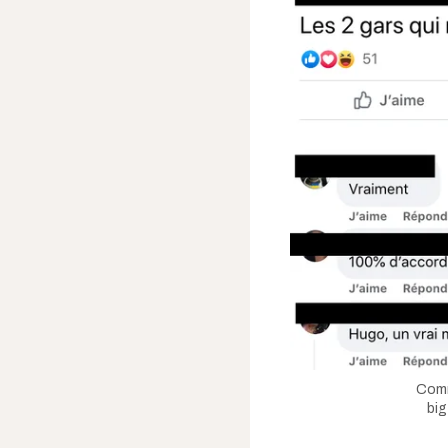
Comm
big