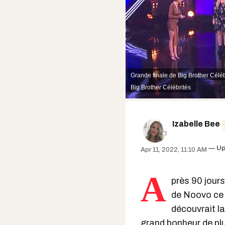
Grande finale de Big Brother Céléb
Big Brother Célébrités
Izabelle Bee
Up
Apr 11, 2022, 11:10 AM
A
près 90 jours
de Noovo ce 
découvrait l
grand bonheur de plu