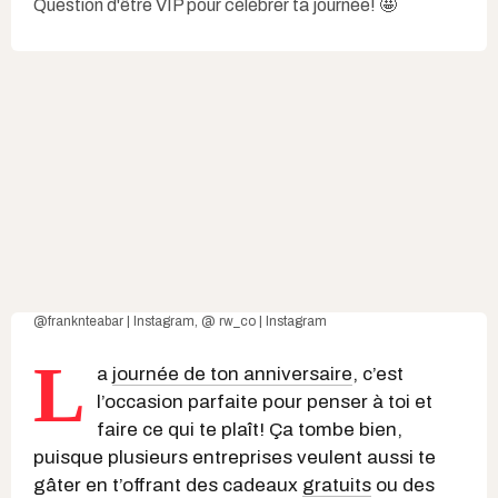
Question d'être VIP pour célébrer ta journée! 🤩
@franknteabar | Instagram
,
@ rw_co | Instagram
L
a
journée de ton anniversaire
, c’est
l’occasion parfaite pour penser à toi et
faire ce qui te plaît! Ça tombe bien,
puisque plusieurs entreprises veulent aussi te
gâter en t’offrant des cadeaux
gratuits
ou des