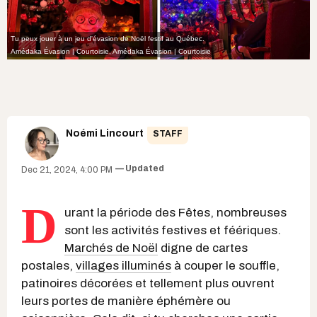
Tu peux jouer à un jeu d'évasion de Noël festif au Québec.
Amédaka Évasion | Courtoisie
,
Amédaka Évasion | Courtoisie
Noémi Lincourt
STAFF
Updated
Dec 21, 2024, 4:00 PM
D
urant la période des Fêtes, nombreuses
sont les activités festives et féériques.
Marchés de Noël
digne de cartes
postales,
villages illuminés
à couper le souffle,
patinoires décorées et tellement plus ouvrent
leurs portes de manière éphémère ou