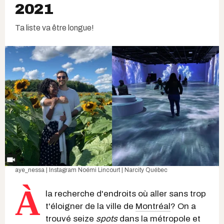
2021
Ta liste va être longue!
aye_nessa | Instagram
Noémi Lincourt | Narcity Québec
À
la recherche d'endroits où aller
sans trop
t'éloigner de la v
ille de
Montréal
? On a
trouvé seize
spots
dans la métropole et