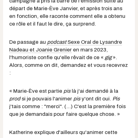
campagne a pris la barre de l'émission suite au
départ de Marie-Ève Janvier, et après trois ans
en fonction, elle raconte comment elle a obtenu
ce rôle et il faut le dire, ça surprend.
De passage au
podcast
Sexe Oral de Lysandre
Nadeau et Joanie Grenier
en mars 2023,
l'humoriste confie qu'elle rêvait de ce «
gig
».
Alors, comme on dit, demandez et vous recevrez
:
« Marie-Ève est partie
pis
là j'ai demandé à la
prod
si je pouvais l'animer
pis
y'ont dit oui.
Pis
j'tais comme : "merci". (...) C'est la première fois
que je demandais pour faire quelque chose. »
Katherine explique d'ailleurs qu'animer cette