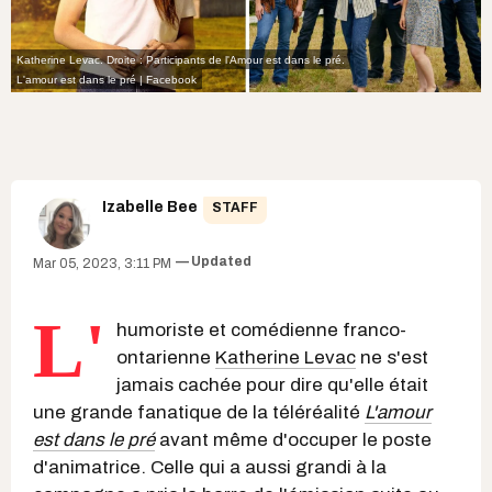
Katherine Levac. Droite : Participants de l'Amour est dans le pré.
L'amour est dans le pré |
Facebook
Izabelle Bee
STAFF
Updated
Mar 05, 2023, 3:11 PM
L'
humoriste et comédienne franco-
ontarienne
Katherine Levac
ne s'est
jamais cachée pour dire qu'elle était
une grande fanatique de la téléréalité
L'amour
est dans le pré
avant même d'occuper le poste
d'animatrice. Celle qui a aussi grandi à la