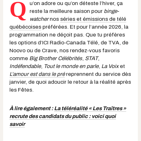
Q
u’on adore ou qu’on déteste l’hiver, ça
reste la meilleure saison pour
binge-
watcher
nos
séries et émissions de télé
québécoises
préférées. Et pour l’année 2026, la
programmation ne déçoit pas. Que tu préfères
les options d’ICI Radio-Canada Télé, de TVA, de
Noovo ou de Crave, nos rendez-vous favoris
comme
Big Brother Célébrités
,
STAT
,
Indéfendable
,
Tout le monde en parle
,
La Voix
et
L’amour est dans le pré
reprennent du service dès
janvier, de quoi adoucir le retour à la réalité après
les Fêtes.
À lire également :
La téléréalité « Les Traîtres »
recrute des candidats du public : voici quoi
savoir