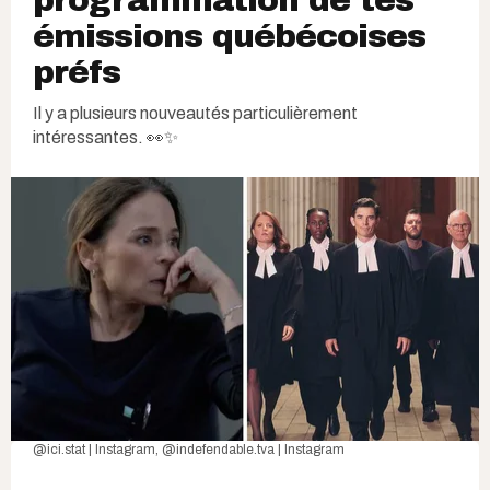
émissions québécoises
préfs
Il y a plusieurs nouveautés particulièrement
intéressantes. 👀✨
@ici.stat | Instagram
,
@indefendable.tva | Instagram