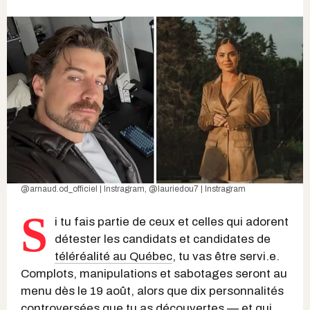
@arnaud.od_officiel | Instragra
m,
@lauriedou7 | Instragram
S
i tu fais partie de ceux et celles qui adorent
détester les candidats et candidates de
téléréalité au Québec
, tu vas être servi.e.
Complots, manipulations et sabotages seront au
menu dès le 19 août, alors que dix personnalités
controversées que tu as découvertes — et qui