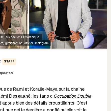
ite : Michael d'OD Martinique.
ram
,
@michael.od_officiel | Instagram
t
STAFF
Updated
evue de
Rami et Koralie-Maya
sur la chaîne
émi Desgagné, les fans d'
Occupation Double
 appris bien des détails croustillants. C'est
t que cette dernière a confié qu'elle voit le