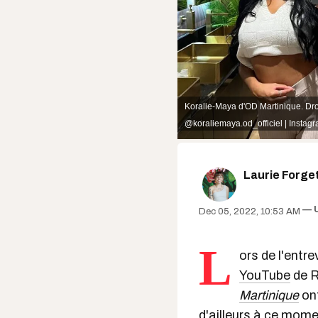
Koralie-Maya d'OD Martinique. Dro
@koraliemaya.od_officiel | Instag
Laurie Forge
Dec 05, 2022, 10:53 AM
L
ors de l'entr
YouTube
de R
Martinique
ont
d'ailleurs à ce momen