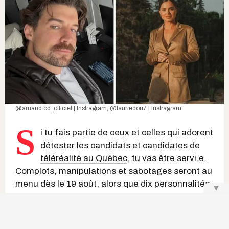
@arnaud.od_officiel | Instragra
m,
@lauriedou7 | Instragram
S
i tu fais partie de ceux et celles qui adorent
détester les candidats et candidates de
téléréalité au Québec
, tu vas être servi.e.
Complots, manipulations et sabotages seront au
menu dès le 19 août, alors que dix personnalités
▼
controversées que tu as découvertes — et qui
t'ont sans doute déjà fait réagir — à OD, aux
Traîtres
ou à
Loft Story
se retrouveront sous un