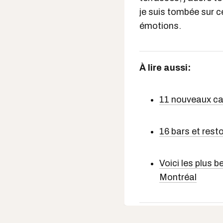
je suis tombée sur ce
émotions.
À lire aussi:
11 nouveaux ca
16 bars et rest
Voici les plus b
Montréal