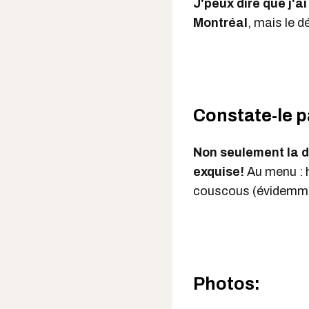
J'peux dire que j'a
Montréal
, mais le 
Constate-le p
Non seulement la dé
exquise!
Au menu : h
couscous (évidemmen
Photos: