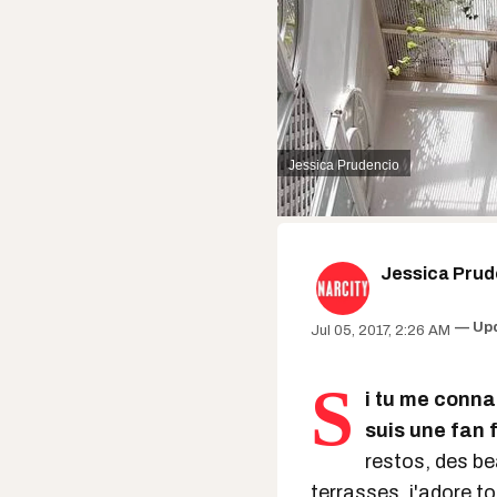
Jessica Prudencio
Jessica Prud
Up
Jul 05, 2017, 2:26 AM
S
i tu me connai
suis une fan 
restos, des be
terrasses, j'adore t