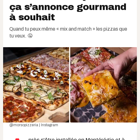
ça s’annonce gourmand
à souhait
Quand tu peux même « mix and match » les pizzas que
tu veux. 🤤
@morsopizzeria | Instagram
près s'être installée en Montérégie et à