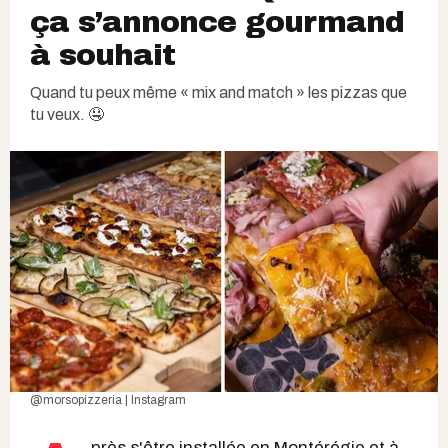
ça s’annonce gourmand
à souhait
Quand tu peux même « mix and match » les pizzas que
tu veux. 🤤
@morsopizzeria | Instagram
près s'être installée en Montérégie et à