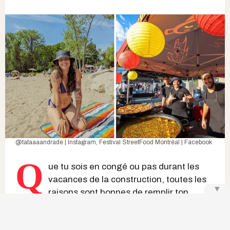
@tataaaandrade | Instagram
,
Festival StreetFood Montréal | Facebook
Q
ue tu sois en congé ou pas durant les
vacances de la construction, toutes les
▼
raisons sont bonnes de remplir ton
agenda avec plein d'
activités gratuites,
d'événements gourmands et de sorties festives.