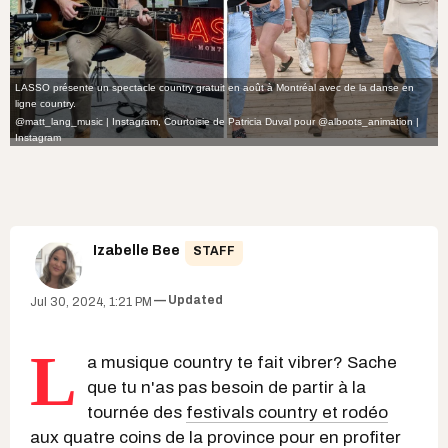
LASSO présente un spectacle country gratuit en août à Montréal avec de la danse en
ligne country.
@matt_lang_music
| Instagram, Courtoisie de Patricia Duval pour
@alboots_animation
|
Instagram
Izabelle Bee
STAFF
Updated
Jul 30, 2024, 1:21 PM
L
a musique country te fait vibrer? Sache
que tu n'as pas besoin de partir à la
tournée des
festivals country et rodéo
aux quatre coins de la province pour en profiter