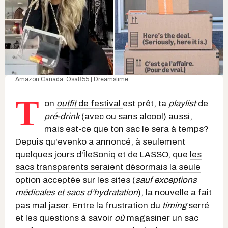
Amazon Canada
,
Osa855 | Dreamstime
T
on
outfit
de festival
est prêt, ta
playlist
de
pré-
drink
(avec ou sans alcool) aussi,
mais est-ce que ton sac le sera à temps?
Depuis qu'evenko a annoncé, à seulement
quelques jours d'ÎleSoniq et de LASSO, que
les
sacs transparents seraient désormais la seule
option acceptée
sur les sites (
sauf exceptions
médicales et sacs d’hydratation
), la nouvelle a fait
pas mal jaser. Entre la frustration du
timing
serré
et les questions à savoir
où
magasiner un sac