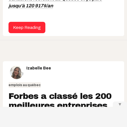
jusqu'à 120 917$/an
Keep Reading
Izabelle Bee
emplois au québec
Forbes a classé les 200
meilleures entreprises
▼
où travailler au Canada
et 21 sont au Québec