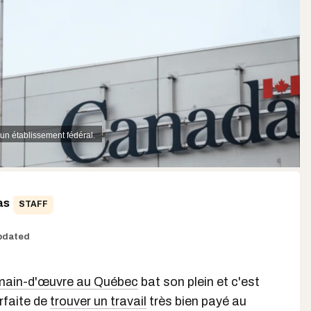
un établissement fédéral.
as
STAFF
pdated
 main-d'œuvre au Québec
bat son plein et c'est
rfaite de
trouver un travail
très bien payé au