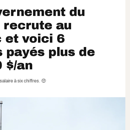
vernement du
 recrute au
et voici 6
 payés plus de
 $/an
alaire à six chiffres. 🤑