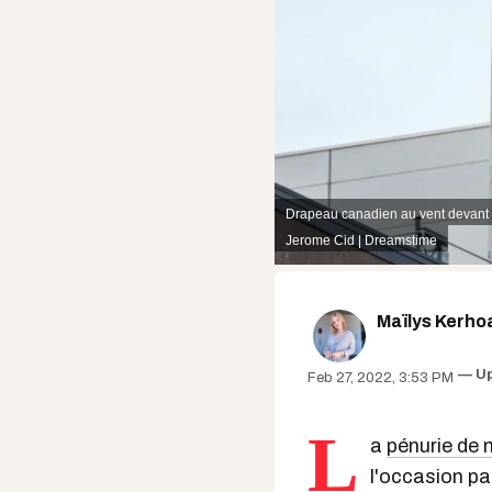
Drapeau canadien au vent devant 
Jerome Cid | Dreamstime
Maïlys Kerho
U
Feb 27, 2022, 3:53 PM
L
a
pénurie de
l'occasion pa