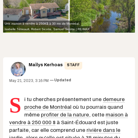
Une maison à vendre à 250K$ à 30 mn de Montréal.
Isabelle Tétreault, Robert Sicotte, Samuel Sicotte | RE/MAX
Maïlys Kerhoas
STAFF
Updated
May 21, 2023, 3:16 PM
S
i tu cherches présentement une
demeure
proche de Montréal
où tu pourrais quand
même
profiter de la nature
, cette
maison à
vendre à 250 000 $
à Saint-Édouard est juste
parfaite, car elle comprend une
rivière dans le
jardin
, alors qu'elle est située à 35 minutes du