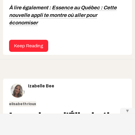
À lire également :
Essence au Québec : Cette
nouvelle appli te montre où aller pour
économiser
Keep Reading
Izabelle Bee
elisabeth rioux
▼
La maison d'Élisabeth
Rioux est encore