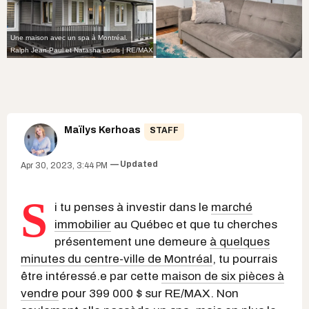
Une maison avec un spa à Montréal.
Ralph Jean-Paul et Natasha Louis | RE/MAX
Maïlys Kerhoas
STAFF
Updated
Apr 30, 2023, 3:44 PM
S
i tu penses à investir dans le
marché
immobilier
au Québec et que tu cherches
présentement une demeure
à quelques
minutes du centre-ville de Montréal
, tu pourrais
être intéressé.e par cette
maison de six pièces à
vendre
pour 399 000 $ sur RE/MAX. Non