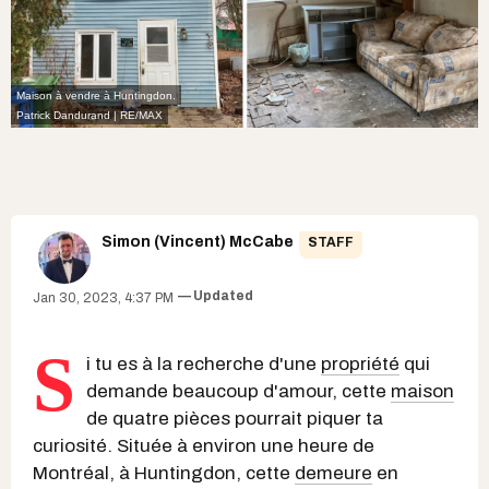
Maison à vendre à Huntingdon.
Patrick Dandurand | RE/MAX
Simon (Vincent) McCabe
STAFF
Updated
Jan 30, 2023, 4:37 PM
S
i tu es à la recherche d'une
propriété
qui
demande beaucoup d'amour, cette
maison
de quatre pièces pourrait piquer ta
curiosité. Située à environ une heure de
Montréal, à Huntingdon, cette
demeure
en