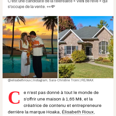
C'est une candidate de la téléréalité « Vie$ de rêve » qui
s'occupe de la vente. 👀💸
@elisabethrioux | Instagram
,
Sara-Christine Troini | RE/MAX
C
e n’est pas donné à tout le monde de
s’offrir une maison à 1,65 M$, et la
créatrice de contenu et entrepreneure
derrière la marque Hoaka,
Élisabeth Rioux
,