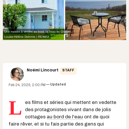
Une maison à vendre au bord de l'eau au Québec.
Louise-Hélène Delorme | RE/MAX
Noémi Lincourt
STAFF
Updated
Feb 24, 2025, 2:00 PM
L
es films et séries qui mettent en vedette
des protagonistes vivant dans de jolis
cottages
au bord de l'eau
ont de quoi
faire rêver, et si tu fais partie des gens qui