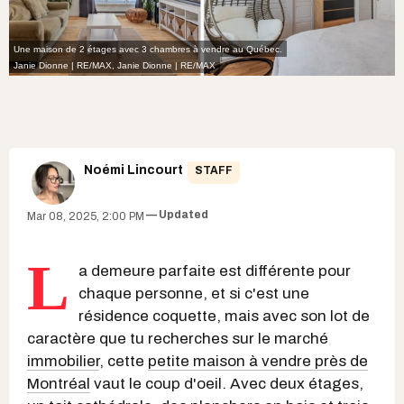
Une maison de 2 étages avec 3 chambres à vendre au Québec.
Janie Dionne | RE/MAX
,
Janie Dionne | RE/MAX
Noémi Lincourt
STAFF
Updated
Mar 08, 2025, 2:00 PM
L
a demeure parfaite est différente pour
chaque personne, et si c'est une
résidence coquette, mais avec son lot de
caractère que tu recherches sur le marché
immobilier
, cette
petite maison à vendre près de
Montréal
vaut le coup d'oeil. Avec deux étages,