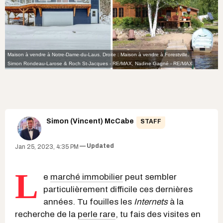
Maison à vendre à Notre-Dame-du-Laus. Droite : Maison à vendre à Forestville.
Simon Rondeau-Larose & Roch St-Jacques - RE/MAX, Nadine Gagné - RE/MAX
Simon (Vincent) McCabe
STAFF
Updated
Jan 25, 2023, 4:35 PM
L
e
marché immobilier
peut sembler
particulièrement difficile ces dernières
années. Tu fouilles les
Internets
à la
recherche de la
perle rare
, tu fais des visites en