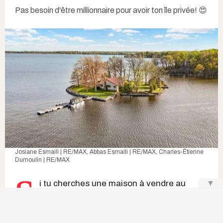
Pas besoin d'être millionnaire pour avoir ton île privée! 😍
Josiane Esmaili | RE/MAX, Abbas Esmaili | RE/MAX, Charles-Étienne
Dumoulin | RE/MAX
S
▼
i tu cherches une
maison à vendre au
Québec
avec quelque chose de vraiment
différent, arrête tout. Cette propriété sur
l'île Daoust, à Notre-Dame-de-l'Île-Perrot, est