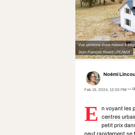
Vue aérienne d'une maison à étag
Jean-François Rivard | RE/MAX
Noémi Lincou
U
Feb 15, 2024, 12:00 PM
E
n voyant les 
centres urbai
petit prix da
peut rapidement se fa