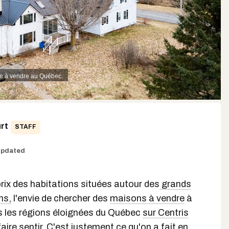
e à vendre au Québec.
rt
STAFF
pdated
prix des habitations situées autour des
grands
ns,
l'envie de chercher des
maisons à vendre
à
ns les régions éloignées du Québec
sur Centris
ire sentir. C'est justement ce qu'on a fait en