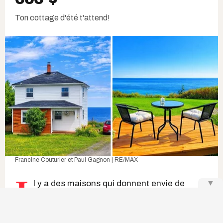
Ton cottage d'été t'attend!
Francine Couturier et Paul Gagnon | RE/MAX
I
▼
l y a des maisons qui donnent envie de
changer complètement de rythme. Celles où
on s'imagine lire un roman sur la terrasse,
regarder les vagues avec un café à la main et