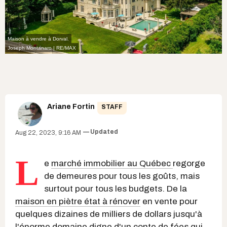
Maison à vendre à Dorval.
Joseph Montanaro | RE/MAX
Ariane Fortin
STAFF
Updated
Aug 22, 2023, 9:16 AM
L
e
marché immobilier au Québec
regorge
de demeures pour tous les goûts, mais
surtout pour tous les budgets. De la
maison en piètre état à rénover
en vente pour
quelques dizaines de milliers de dollars jusqu'à
l'énorme domaine digne d'un conte de fées qui