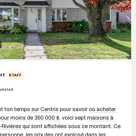
rt
STAFF
pdated
out ton temps
sur Centris
pour savoir
où acheter
pour moins de 350 000 $
, voici sept
maisons à
-Rivières
qui sont affichées sous ce montant. Ce
 personne, les prix des ont explosé dans les