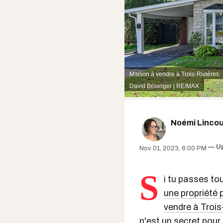
Maison à vendre à Trois-Rivières.
David Bélanger | RE/MAX
Noémi Lincou
U
Nov 01, 2023, 6:00 PM
S
i tu passes t
une propriété 
vendre à Trois
n'est un secret pour