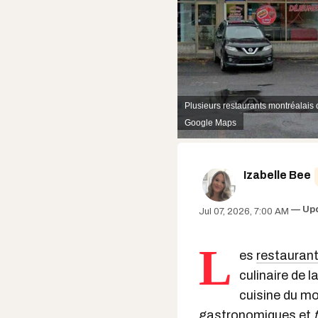
Plusieurs restaurants montréalais
Google Maps
Izabelle Bee
Up
Jul 07, 2026, 7:00 AM
L
es
restauran
culinaire de 
cuisine du mo
gastronomiques et
f