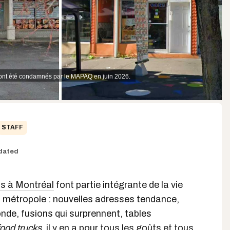
 ont été condamnés par le MAPAQ en juin 2026.
STAFF
dated
ts à Montréal
font partie intégrante de la vie
la métropole : nouvelles adresses tendance,
nde, fusions qui surprennent, tables
ood trucks
, il y en a pour tous les goûts et tous