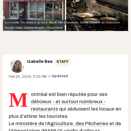
Succursale Tim Hortons du boul. Monk, mis à l'amende. Droite : Cuisine de restaurant.
Google maps
,
Gabriel Roldan | Dreamstime
Izabelle Bee
STAFF
Updated
Feb 20, 2024, 3:00 PM
M
ontréal est bien réputée pour ses
délicieux - et surtout nombreux -
restaurants
qui séduisent les locaux en
plus d’attirer les touristes.
Le
ministère de l’Agriculture, des Pêcheries et de
l’Alimentation (MAPAQ)
vérifie d'ailleurs