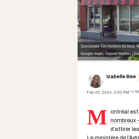
Succursale Tim Hortons du boul. Mo
Google maps
,
Gabriel Roldan | D
Izabelle Bee
U
Feb 20, 2024, 3:00 PM
M
ontréal est
nombreux -
d’attirer le
Le
ministère de l’Agr