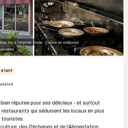
nk, mis à l'amende. Droite : Cuisine de restaurant.
reamstime
STAFF
pdated
 bien réputée pour ses
délicieux - et surtout
 restaurants
qui séduisent les locaux en plus
s touristes.
iculture, des Pêcheries et de l’Alimentation