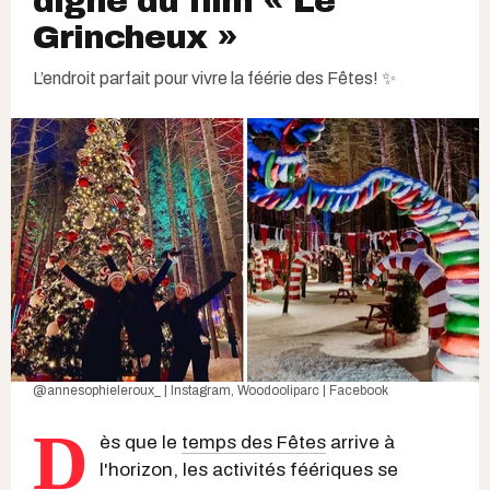
digne du film « Le
Grincheux »
L’endroit parfait pour vivre la féérie des Fêtes! ✨
@annesophieleroux_ | Instagram
,
Woodooliparc | Facebook
D
ès que le
temps des Fêtes
arrive à
l'horizon, les activités féériques se