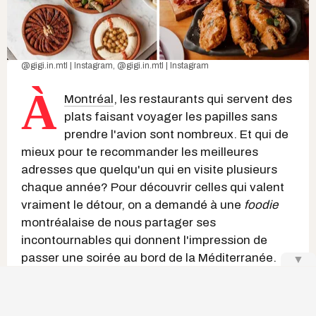
@gigi.in.mtl | Instagram
,
@gigi.in.mtl | Instagram
À
Montréal
, les restaurants qui servent des
plats faisant voyager les papilles sans
prendre l'avion sont nombreux. Et qui de
mieux pour te recommander les meilleures
adresses que quelqu'un qui en visite plusieurs
chaque année? Pour découvrir celles qui valent
vraiment le détour, on a demandé à une
foodie
montréalaise de nous partager ses
incontournables qui donnent l'impression de
passer une soirée au bord de la Méditerranée.
▼
Derrière le compte Instagram
gigi.in.mtl
se
trouve Gigi, une pétillante créatrice de contenu
d'origine polonaise et marocaine qui parcourt la