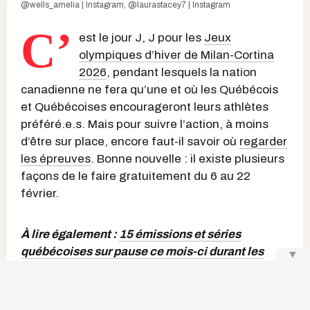
@wells_amelia | Instagram
,
@laurastacey7 | Instagram
C’
est le jour J, J pour les
Jeux
olympiques d’hiver de Milan-Cortina
2026
, pendant lesquels la nation
canadienne ne fera qu’une et où les Québécois
et Québécoises encourageront leurs athlètes
préféré.e.s. Mais pour suivre l’action, à moins
d’être sur place, encore faut-il savoir où
regarder
les épreuves
. Bonne nouvelle : il existe plusieurs
façons de le faire gratuitement du 6 au 22
février.
À lire également :
15 émissions et séries
québécoises sur pause ce mois-ci durant les
▼
Jeux olympiques 2026