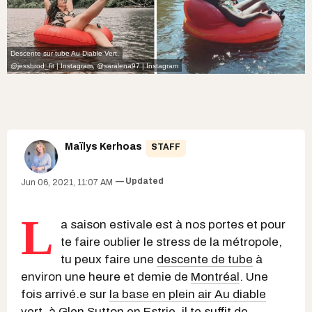
Descente sur tube Au Diable Vert.
@jessbrod_fit | Instagram,
@saralena97 | Instagram
Maïlys Kerhoas
STAFF
Updated
Jun 06, 2021, 11:07 AM
L
a saison estivale est à nos portes et pour
te faire oublier le stress de la métropole,
tu peux faire une
descente de tube
à
environ une heure et demie de
Montréal
. Une
fois arrivé.e sur
la base en plein air Au diable
vert
, à Glen Sutton en Estrie, il te suffit de