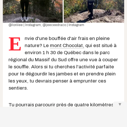
@loriiiee | Instagram
,
@jeeceedraco | Instagram
E
nvie d'une bouffée d'air frais en pleine
nature? Le
mont Chocolat,
qui est situé à
environ 1 h 30 de Québec dans le parc
régional du Massif du Sud offre une vue à couper
le souffle. Alors si tu cherches l'activité parfaite
pour te dégourdir les jambes et en prendre plein
les yeux, tu devrais penser à emprunter ces
sentiers.
▼
Tu pourrais parcourir près de quatre kilomètres
soit environ huit kilomètres aller-retour avec 380
m de dénivelé pour atteindre le sommet. Hélas,
les arbres ne sont pas recouverts de desserts