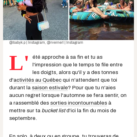
@babyk.p | Instagram
,
@rvernerl | Instagram
L'
été approche à sa fin et tu as
l'impression que le temps te file entre
les doigts, alors qu'il y a des tonnes
d'
activités au Québec
qui n'attendent que toi
durant la
saison estivale
? Pour que tu n'aies
aucun regret lorsque l'automne se fera sentir, on
a rassemblé des
sorties incontournables
à
mettre sur ta
bucket list
d'ici la fin du mois de
septembre.
En solo, à deux ou en groupe, tu trouveras de