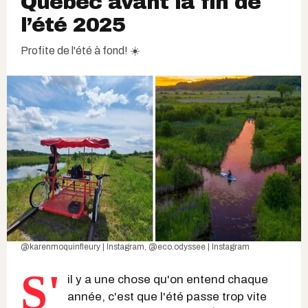
Québec avant la fin de
l’été 2025
Profite de l'été à fond! ☀️
@karenmoquinfleury | Instagram
,
@eco.odyssee | Instagram
S'
il y a une chose qu'on entend chaque
année, c'est que l'été passe trop vite