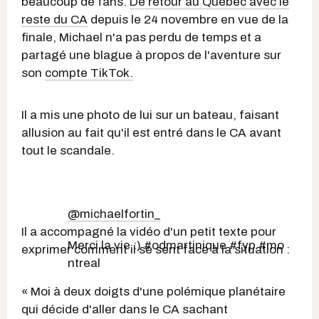
beaucoup de fans.
De retour au Québec avec le
reste du CA
depuis le 24 novembre en vue de la
finale, Michael n'a pas perdu de temps et a
partagé une blague à propos de l'aventure sur
son
compte TikTok.
Il a mis une photo de lui sur un bateau, faisant
allusion au fait qu'il est entré dans le CA avant
tout le scandale.
@michaelfortin_
Il a accompagné la vidéo d'un petit texte pour
Merci la vie :) #odmartinique #fyp #mo
exprimer comment il se sent face à la situation :
ntreal
« Moi à deux doigts d'une polémique planétaire
qui décide d'aller dans le CA sachant