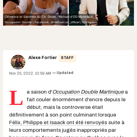
Clémence et Sandrine du CA. Droite : Michael d'OD Martinique.
Occupation Double | Facebook
,
@michael.od_officiel | Instagram
Alexe Fortier
STAFF
Updated
Nov 25, 2022, 10:59 AM
L
a saison d'
Occupation Double Martinique
a
fait couler énormément d'encre depuis le
début, mais la controverse était
définitivement à son point culminant lorsque
Félix, Philippe et Isaack ont été renvoyés
suite à
leurs comportements jugés inappropriés par