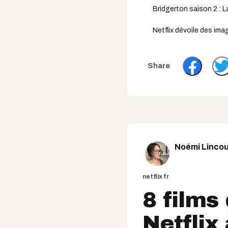
Bridgerton saison 2 : La 
Netflix dévoile des ima
Noémi Lincou
netflix fr
8 films
Netflix