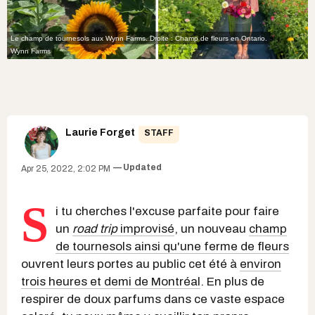
Le champ de tournesols aux Wynn Farms. Droite : Champ de fleurs en Ontario.
Wynn Farms
Laurie Forget
STAFF
Updated
Apr 25, 2022, 2:02 PM
S
i tu cherches l'excuse parfaite pour faire
un
road trip
improvisé
, un nouveau
champ
de tournesols ainsi qu'une ferme de fleurs
ouvrent leurs portes au public cet été à
environ
trois heures et demi de Montréal
. En plus de
respirer de doux parfums dans ce vaste espace