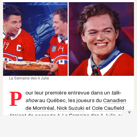
La Semaine des 4 Julie
P
our leur première entrevue dans un
talk-
show
au Québec, les joueurs du
Canadien
de Montréal
,
Nick Suzuki
et
Cole Caufield
,
▼
étaient de passage à
La Semaine des 4 Julie
,
ce
12 septembre, et les téléspectateur.trices ont eu
droit à plusieurs moments assez cocasses,