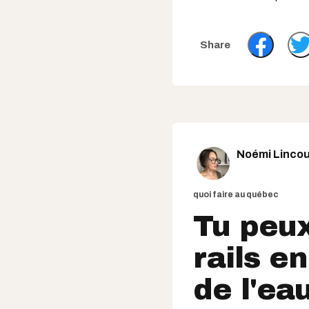
Noémi Lincou
quoi faire au québec
Tu peux
rails e
de l'ea