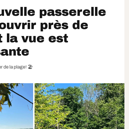
velle passerelle
’ouvrir près de
t la vue est
sante
r de la plage! 🏖