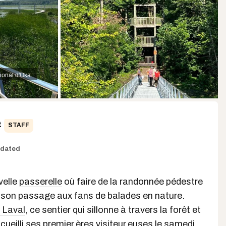
ional d'Oka.
t
STAFF
dated
velle
passerelle
où faire de la randonnée pédestre
ir son passage aux fans de balades en nature.
 Laval
, ce sentier qui sillonne à travers la forêt et
cueilli ses premier.ères visiteur.euses le samedi