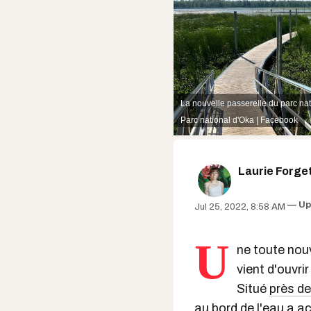
La nouvelle passerelle du parc nat
Parc national d'Oka | Facebook
Laurie Forge
Up
Jul 25, 2022, 8:58 AM
U
ne toute nou
vient d'ouvr
Situé
près de
au bord de l'eau a ac